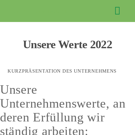
Nachhaltigkeitsbericht
Skip
M
OmniCert Umweltgutachter
to
GmbH
content
Unsere Werte 2022
EXPAND
KURZPRÄSENTATION DES UNTERNEHMENS
DROPD
EXPAND
Unsere
DROPD
Unternehmenswerte, an
EXPAND
DROPD
deren Erfüllung wir
EXPAND
DROPD
ständig arbeiten: