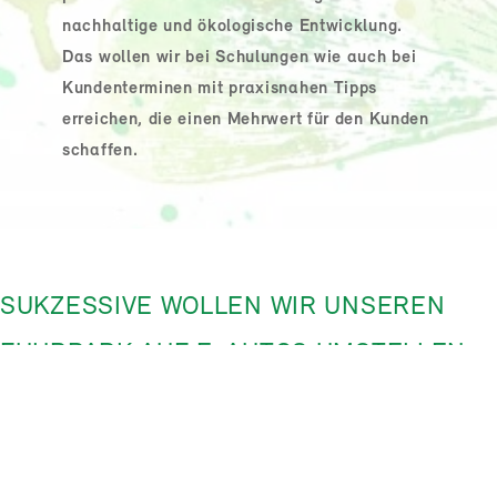
nachhaltige und ökologische Entwicklung.
Das wollen wir bei Schulungen wie auch bei
Kundenterminen mit praxisnahen Tipps
erreichen, die einen Mehrwert für den Kunden
schaffen.
SUKZESSIVE WOLLEN WIR UNSEREN
FUHRPARK AUF E-AUTOS UMSTELLEN
Den Großteil unserer CO
-Emissionen verursachen wir durch
2
die Fahrten zu unseren Kunden, die wir mit
Verbrennerfahrzeugen zurücklegen. Gerade Kundinnen aus
dem landwirtschaftlichen Bereich sind kaum mit öffentlichen