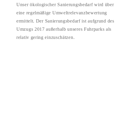
Unser ökologischer Sanierungsbedarf wird über
eine regelmäßige Umweltrelevanzbewertung
ermittelt. Der Sanierungsbedarf ist aufgrund des
Umzugs 2017 außerhalb unseres Fuhrparks als
relativ gering einzuschätzen.
Da wollen wir hin:
Wir erhöhen den Anteil der E-Autos in unserer Fahrzeugflotte
auf 90 % (bis 2026). Wir wählen die Autos auch unter
Anbetracht unserer Nachhaltigkeitskriterien aus.