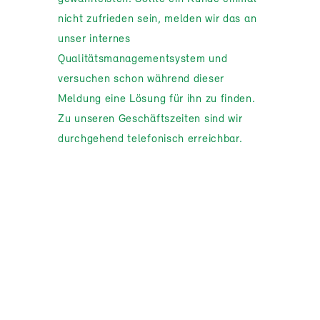
nicht zufrieden sein, melden wir das an
unser internes
Qualitätsmanagementsystem und
versuchen schon während dieser
Meldung eine Lösung für ihn zu finden.
Zu unseren Geschäftszeiten sind wir
durchgehend telefonisch erreichbar.
Wir kommunizieren offen, dass
Auftraggebende aus geschlossenen
Verträgen aussteigen können, sollten
diese für sie nicht mehr wirtschaftlich
sein. Neukundinnen bekommen keine
finanziellen Vorteile, gerade wenn eine
Kundin durch die lange
Zusammenarbeit ihre Zuverlässigkeit