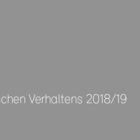
schen Verhaltens 2018/19